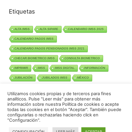
Etiquetas
ALTA IMSS
ALTA SIPARE
CALENDARIO IMSS 2025
CALENDARIO PAGOS IMSS
CALENDARIO PAGOS PENSIONADOS IMSS 2021
CHECAR BIOMETRICO IMSS
CONSULTA BIOMETRICO
IMPRIMIR
IMSS
IMSS DIGITAL
INFORMACIÓN
JUBILACIÓN
JUBILADOS IMSS
MÉXICO
PAGOS IMSS 2025
PENSIONADOS
Utilizamos cookies propias y de terceros para fines
PENSION POR CESANTIA
PENSION VEJEZ
analíticos. Pulse "Leer más" para obtener más
información sobre nuestra Política de cookies o acepte
PENSIÓN CESANTIA
PRESTAMO
todas las cookies en el botón "Aceptar". También puede
configurarlas o rechazarlas haciendo click en
"Configuración".
CONFIGURACIÓN
LEER MÁS
ACEPTAR